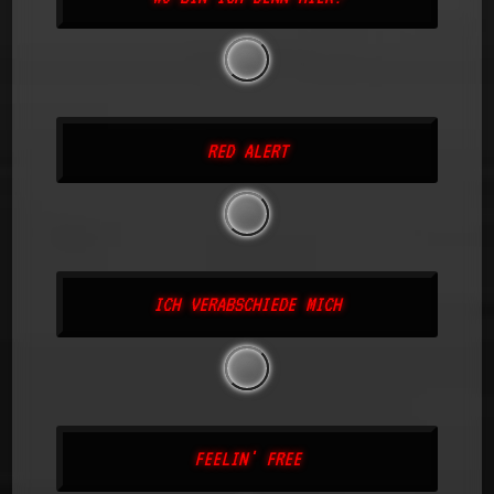
RED ALERT
ICH VERABSCHIEDE MICH
FEELIN' FREE